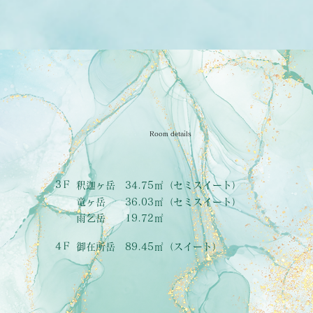
Room details
3Ｆ
釈迦ヶ岳 34.75㎡（セミスイート）
竜ヶ岳 36.03㎡（セミスイート）
雨乞岳 19.72㎡
4Ｆ
御在所岳 89.45㎡（スイート）