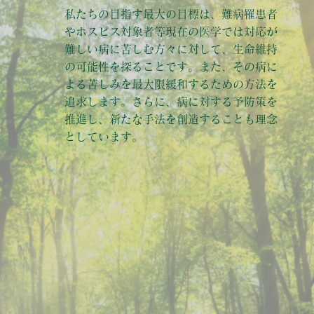
私たちの目指す最大の目標は、難病罹患者
やホスピス対象者等現在の医学では対応が
難しい病に苦しむ方々に対して、生命維持
の可能性を探ることです。​また、その病に
よる苦しみを最大限緩和するための方法を
追求します。さらに、病に対する予防策を
推進し、新たな手法を創造することも理念
としています。