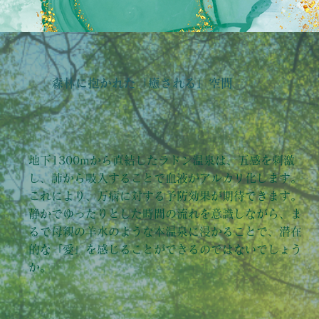
森林に抱かれた「癒される」空間
地下1300mから直結したラドン温泉は、五感を刺激
し、肺から吸入することで血液がアルカリ化します。
これにより、万病に対する予防効果が期待できます。
静かでゆったりとした時間の流れを意識しながら、ま
るで母親の羊水のような本温泉に浸かることで、潜在
的な「愛」を感じることができるのではないでしょう
か。