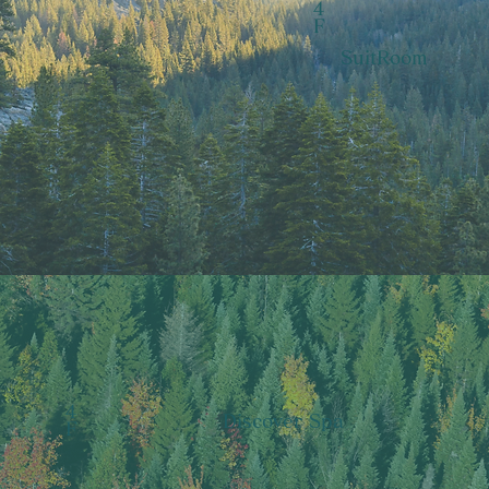
4
F
SuitRoom
4
Discover Spa
F