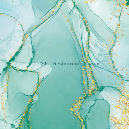
2
F
Restaurant
/Living