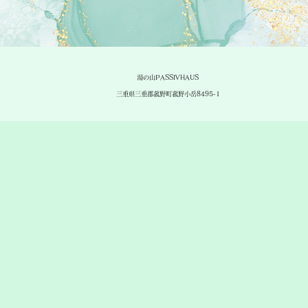
湯の山PASSIVHAUS
三重県三重郡菰野町菰野小岳8495-1