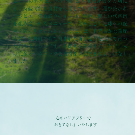
私たちの料理は、地元の自然や地域社会を大切に
し、持続可能な食材を使用しています。選び抜かれ
たジビエ、栄養満点のキノコ、環境に優しい代替肉
を組み合わせたメニューで、美味しさと地球への配
慮を両立させています。(ジビエは、自然豊かな鈴鹿
山麓・菰野町の森で育まれた新芽などを食べて育っ
た鹿やイノシシです。生態系を維持することで、人
は完全オーガニックな食材を享受できるようになり
ました。）
心のバリアフリーで
「おもてなし」いたします