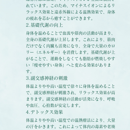
れています。このため、マイナスイオンによるリ
ラックス効果と遠赤外線による温熱効果で、身体
の疲れを芯から癒すことができます。
2.基礎代謝の向上
身体を温めることで血流や筋肉の活動が高まり、
全身の基礎代謝が上昇します。これにより、筋肉
だけでなく内臓も活発になり、全身で大量のカロ
リー（エネルギー）を消費します。基礎代謝が上
がることで、運動をしなくても脂肪が燃焼しやす
い「痩せやすい身体」へと変わる効果がありま
す。
3.副交感神経の刺激
体温よりやや高い温度で徐々に身体を温めること
で、副交感神経が刺激され、リラックス効果が高
まります。副交感神経の活動が活発になり、呼吸
や血圧、心拍数が安定します。
4.デトックス効果
体温よりやや高い温度での温熱療法により、大量
の汗をかきます。これによって体内の毒素や老廃